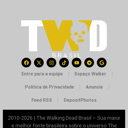
Entre para a equipe
Espaço Walker
Política de Privacidade
Anuncie
Feed RSS
DepositPhotos
2010-2026 | The Walking Dead Brasil – Sua maior
e melhor fonte brasileira sobre o universo The