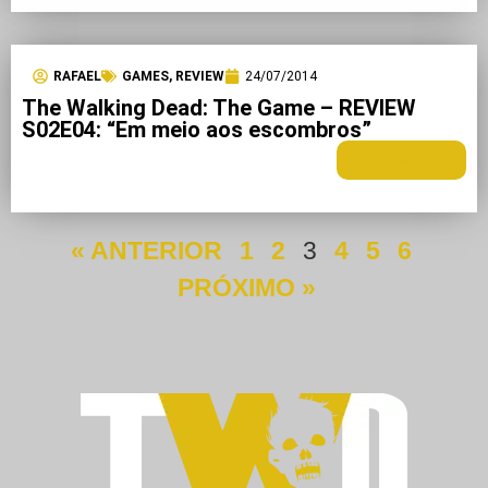
RAFAEL
GAMES
,
REVIEW
24/07/2014
The Walking Dead: The Game – REVIEW
S02E04: “Em meio aos escombros”
LEIA MAIS +
« ANTERIOR
1
2
3
4
5
6
PRÓXIMO »