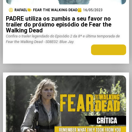
RAFAEL
FEAR THE WALKING DEAD
16/05/2023
PADRE utiliza os zumbis a seu favor no
trailer do próximo episódio de Fear the
Walking Dead
Confira o trailer legendado do Episódio 2 da 8ª e última temporada de
Fear the Walking Dead - S08E02: Blue Jay.
LEIA MAIS +