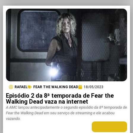
RAFAEL
FEAR THE WALKING DEAD
18/05/2023
Episódio 2 da 8ª temporada de Fear the
Walking Dead vaza na internet
A AMC lançou antecipadamente o segundo episódio da 8ª temporada de
Fear the Walking Dead em seu serviço de streaming e ele acabou
vazando.
LEIA MAIS +