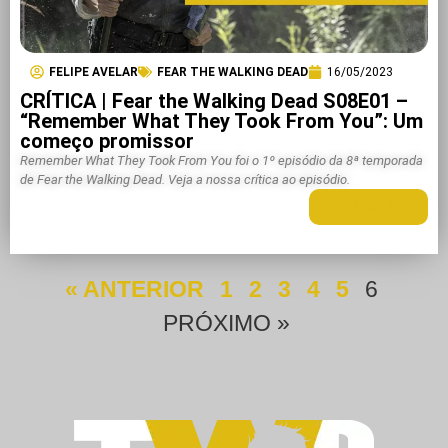
FELIPE AVELAR
FEAR THE WALKING DEAD
16/05/2023
CRÍTICA | Fear the Walking Dead S08E01 –
“Remember What They Took From You”: Um
começo promissor
Remember What They Took From You foi o 1º episódio da 8ª temporada
de Fear the Walking Dead. Veja a nossa crítica ao episódio.
LEIA MAIS +
« ANTERIOR
1
2
3
4
5
6
PRÓXIMO »