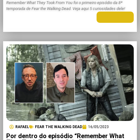
Remember What They Took From You foi o primeiro episódio da 8ª
temporada de Fear the Walking Dead. Veja aqui 5 curiosidades dele!
LEIA MAIS +
RAFAEL
FEAR THE WALKING DEAD
16/05/2023
Por dentro do episódio “Remember What