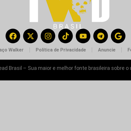
aço Walker
Política de Privacidade
Anuncie
F
ad Brasil – Sua maior e melhor fonte brasileira sobre o