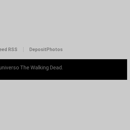
eed RSS
DepositPhotos
 universo The Walking Dead.