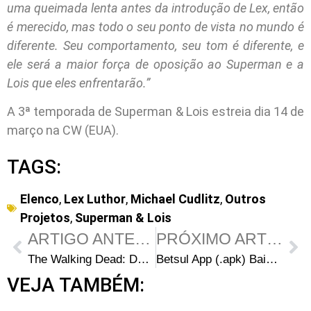
uma queimada lenta antes da introdução de Lex, então
é merecido, mas todo o seu ponto de vista no mundo é
diferente. Seu comportamento, seu tom é diferente, e
ele será a maior força de oposição ao Superman e a
Lois que eles enfrentarão.”
A 3ª temporada de Superman & Lois estreia dia 14 de
março na CW (EUA).
TAGS:
Elenco
,
Lex Luthor
,
Michael Cudlitz
,
Outros
Projetos
,
Superman & Lois
ARTIGO ANTERIOR
PRÓXIMO ARTIGO
The Walking Dead: Daryl Dixon pode introduzir o irmão de Rick Grimes
Betsul App (.apk) Baixar para Android 2023
VEJA TAMBÉM: