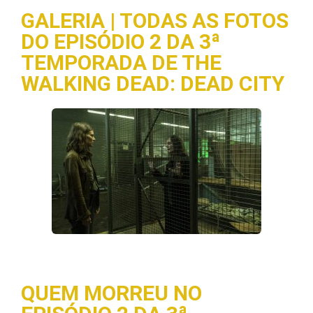
GALERIA | TODAS AS FOTOS
DO EPISÓDIO 2 DA 3ª
TEMPORADA DE THE
WALKING DEAD: DEAD CITY
QUEM MORREU NO