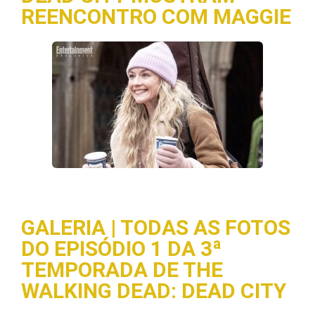
REENCONTRO COM MAGGIE
GALERIA | TODAS AS FOTOS
DO EPISÓDIO 1 DA 3ª
TEMPORADA DE THE
WALKING DEAD: DEAD CITY