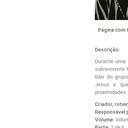
Página com 
Descrição:
Durante uma 
sobrevivente
líder do grup
Jesus e que
proximidades
Criador, roteir
Responsável p
Volume:
Volum
Parte:
2 de 6