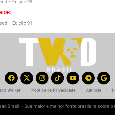
ead – Edição 93
RIOR:
ead – Edição 91
aço Walker
Política de Privacidade
Anuncie
F
ad Brasil – Sua maior e melhor fonte brasileira sobre o