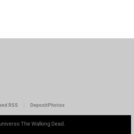
eed RSS
DepositPhotos
 universo The Walking Dead.