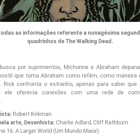
todas as informações referente a nonagésima segund
quadrinhos de The Walking Dead.
busca por suprimentos, Michonne e Abraham depa
 hostil que toma Abraham como refém, como maneira d
o. Rick confronta o estranho, apenas para saber qu
 ele oferecia conexões com uma rede de com
…
ista:
Robert Kirkman
ela arte, Desenhista:
Charlie Adlard, Cliff Rathburn
e 16: A Larger World (Um Mundo Maior)