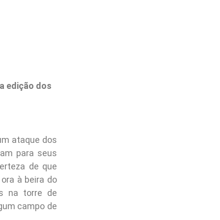
a edição dos
 um ataque dos
ram para seus
certeza de que
ora à beira do
s na torre de
algum campo de