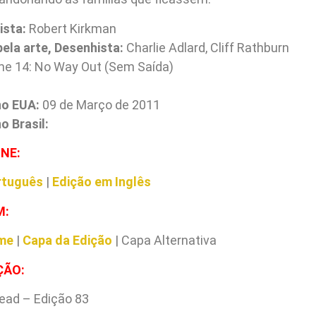
ista:
Robert Kirkman
ela arte, Desenhista:
Charlie Adlard, Cliff Rathburn
e 14: No Way Out (Sem Saída)
no EUA:
09 de Março de 2011
 Brasil:
INE:
rtuguês
|
Edição em Inglês
M:
me
|
Capa da Edição
| Capa Alternativa
ÇÃO:
ead – Edição 83