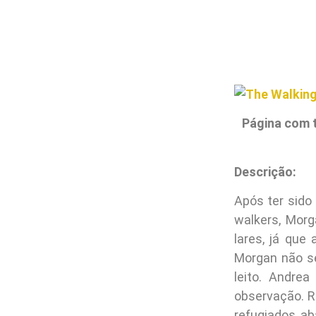
Página com 
Descrição:
Após ter sido
walkers, Mor
lares, já que
Morgan não se
leito. Andre
observação. R
refugiados, a