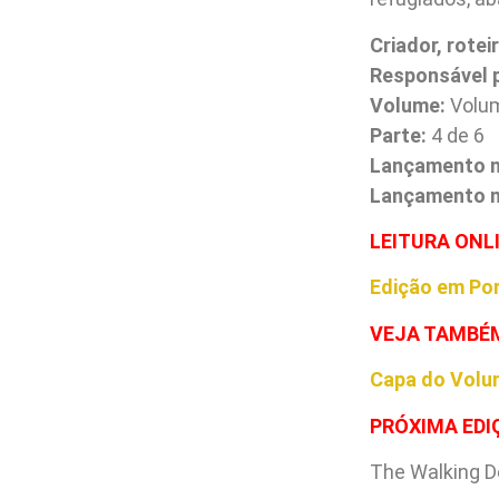
Criador, roteir
Responsável p
Volume:
Volum
Parte:
4 de 6
Lançamento 
Lançamento no
L
EITURA ONL
Edição em Po
VEJA TAMBÉ
Capa do Volu
PRÓXIMA EDI
The Walking D