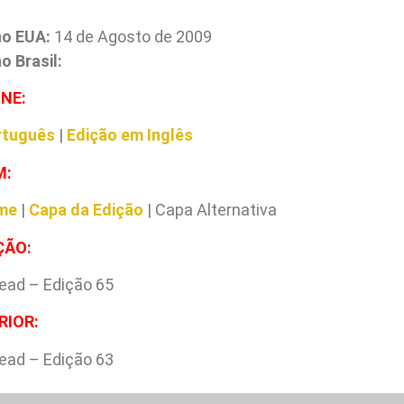
no EUA:
14 de Agosto de 2009
 Brasil:
INE:
rtuguês
|
Edição em Inglês
M:
me
|
Capa da Edição
| Capa Alternativa
ÇÃO:
ead – Edição 65
RIOR:
ead – Edição 63