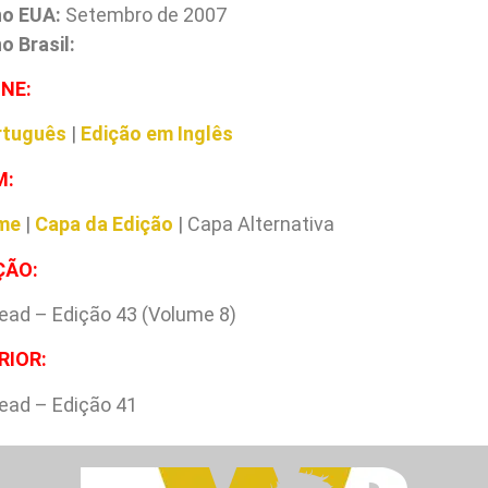
no EUA:
Setembro de 2007
 Brasil:
INE:
rtuguês
|
Edição em Inglês
M:
me
|
Capa da Edição
| Capa Alternativa
ÇÃO:
ead – Edição 43 (Volume 8)
RIOR:
ead – Edição 41