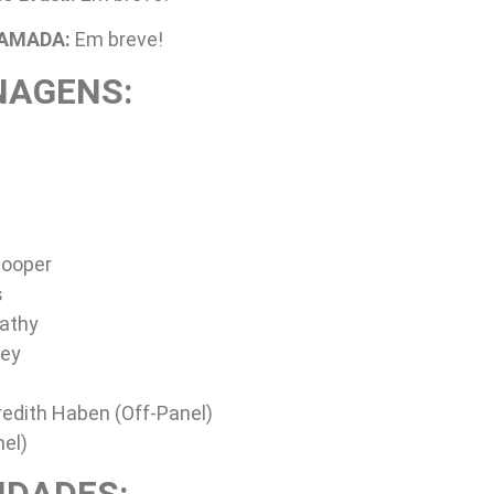
HAMADA:
Em breve!
NAGENS:
Cooper
s
nathy
ney
redith Haben (Off-Panel)
nel)
IDADES: