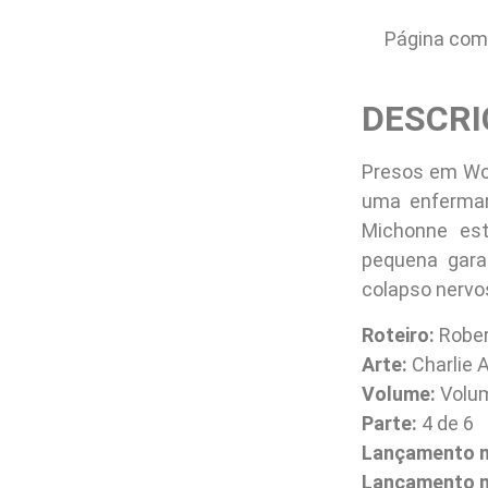
Página com 
DESCRI
Presos em Woo
uma enfermar
Michonne es
pequena gar
colapso nervo
Roteiro:
Rober
Arte:
Charlie A
Volume:
Volum
Parte:
4 de 6
Lançamento 
Lançamento no