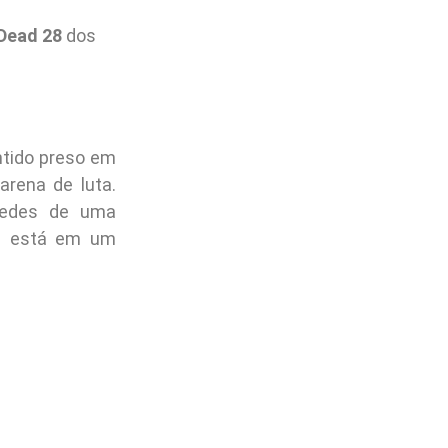
Dead 28
dos
ntido preso em
rena de luta.
redes de uma
n está em um