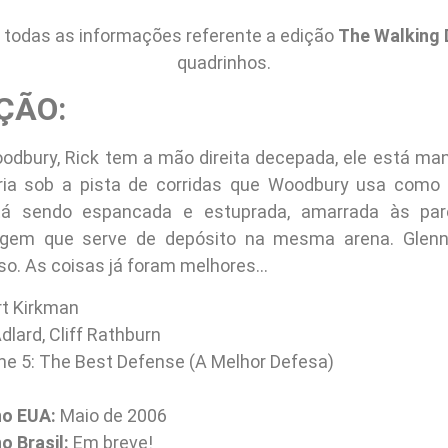
todas as informações referente a edição
The Walking 
quadrinhos.
ÇÃO:
dbury, Rick tem a mão direita decepada, ele está ma
ia sob a pista de corridas que Woodbury usa como a
tá sendo espancada e estuprada, amarrada às pa
agem que serve de depósito na mesma arena. Glen
so. As coisas já foram melhores…
t Kirkman
dlard, Cliff Rathburn
e 5: The Best Defense (A Melhor Defesa)
no EUA:
Maio de 2006
 Brasil:
Em breve!