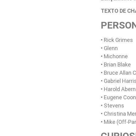
TEXTO DE C
PERSO
• Rick Grimes
• Glenn
• Michonne
• Brian Blake
• Bruce Allan 
• Gabriel Harri
• Harold Aber
• Eugene Coo
• Stevens
• Christina Me
• Mike (Off-Pa
CURIOS