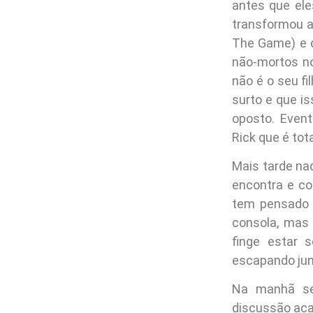
antes que el
transformou a
The Game) e q
não-mortos no
não é o seu f
surto e que i
oposto. Even
Rick que é tot
Mais tarde naq
encontra e co
tem pensado e
consola, mas 
finge estar
escapando junt
Na manhã se
discussão aca