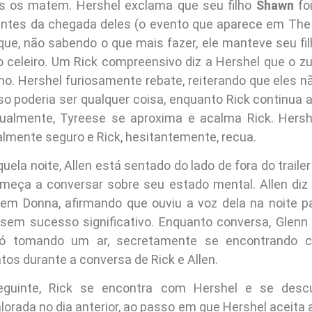
es os matem. Hershel exclama que seu filho
Shawn
fo
ntes da chegada deles (o evento que aparece em The
ue, não sabendo o que mais fazer, ele manteve seu fil
 celeiro. Um Rick compreensivo diz a Hershel que o zu
ilho. Hershel furiosamente rebate, reiterando que eles 
sso poderia ser qualquer coisa, enquanto Rick continua 
tualmente, Tyreese se aproxima e acalma Rick. Hersh
almente seguro e Rick, hesitantemente, recua.
uela noite, Allen está sentado do lado de fora do traile
meça a conversar sobre seu estado mental. Allen diz 
m Donna, afirmando que ouviu a voz dela na noite p
sem sucesso significativo. Enquanto conversa, Glenn
 só tomando um ar, secretamente se encontrando 
os durante a conversa de Rick e Allen.
guinte, Rick se encontra com Hershel e se descu
lorada no dia anterior, ao passo em que Hershel aceita 