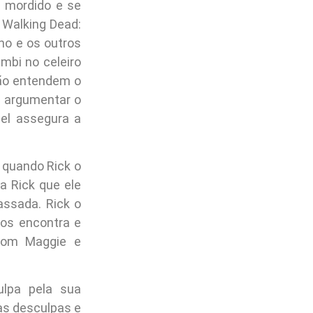
i mordido e se
 Walking Dead:
ho e os outros
mbi no celeiro
não entendem o
a argumentar o
el assegura a
r quando Rick o
a Rick que ele
assada. Rick o
 os encontra e
com Maggie e
lpa pela sua
as desculpas e