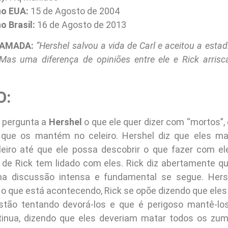
o EUA:
15 de Agosto de 2004
 Brasil:
16 de Agosto de 2013
HAMADA:
“Hershel salvou a vida de Carl e aceitou a esta
Mas uma diferença de opiniões entre ele e Rick arrisc
O:
, pergunta a
Hershel
o que ele quer dizer com “mortos”,
r que os mantém no celeiro. Hershel diz que eles m
eiro até que ele possa descobrir o que fazer com el
de Rick tem lidado com eles. Rick diz abertamente q
a discussão intensa e fundamental se segue. Hers
o que está acontecendo, Rick se opõe dizendo que ele
stão tentando devorá-los e que é perigoso mantê-los
tinua, dizendo que eles deveriam matar todos os zumb