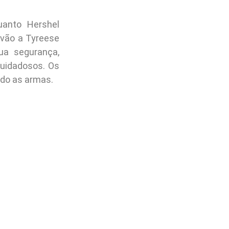
uanto Hershel
 vão a Tyreese
ua segurança,
cuidadosos. Os
do as armas.