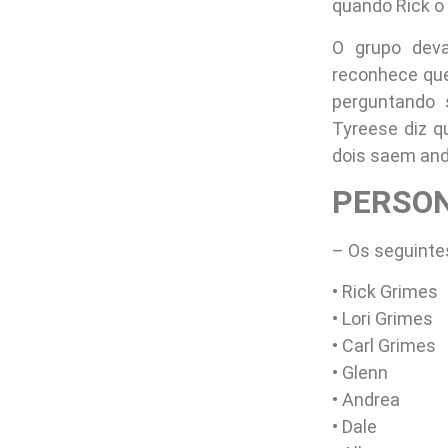
quando Rick o
O grupo deva
reconhece que
perguntando 
Tyreese diz q
dois saem and
PERSO
– Os seguinte
• Rick Grimes
• Lori Grimes
• Carl Grimes
• Glenn
• Andrea
• Dale