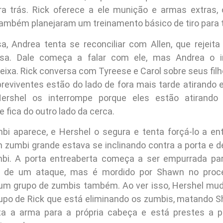
ra trás. Rick oferece a ele munição e armas extras,
 também planejaram um treinamento básico de tiro para 
a, Andrea tenta se reconciliar com Allen, que rejeita
osa. Dale começa a falar com ele, mas Andrea o i
deixa. Rick conversa com Tyreese e Carol sobre seus fil
reviventes estão do lado de fora mais tarde atirando
ershel os interrompe porque eles estão atirand
fica do outro lado da cerca.
i aparece, e Hershel o segura e tenta forçá-lo a entr
m zumbi grande estava se inclinando contra a porta e d
bi. A porta entreaberta começa a ser empurrada par
i de um ataque, mas é mordido por Shawn no proc
um grupo de zumbis também. Ao ver isso, Hershel mud
rupo de Rick que está eliminando os zumbis, matando S
ta a arma para a própria cabeça e está prestes a pu