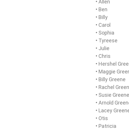
• Allen
• Ben
• Billy
• Carol
• Sophia
• Tyreese
• Julie
• Chris
• Hershel Gre
• Maggie Gree
• Billy Greene
• Rachel Gree
• Susie Green
• Arnold Green
• Lacey Green
• Otis
• Patricia