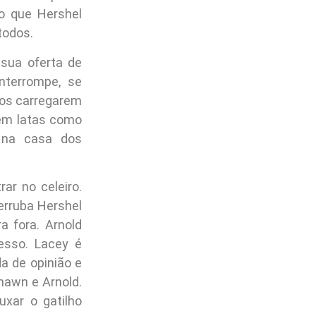
 o que Hershel
todos.
 sua oferta de
nterrompe, se
hos carregarem
 em latas como
o na casa dos
ar no celeiro.
erruba Hershel
a fora. Arnold
esso. Lacey é
a de opinião e
hawn e Arnold.
xar o gatilho