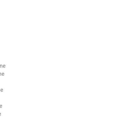
ene
ne
ne
e
e
e