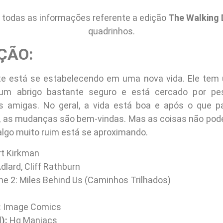
todas as informações referente a edição
The Walking 
quadrinhos.
ÇÃO:
e está se estabelecendo em uma nova vida. Ele tem 
um abrigo bastante seguro e está cercado por p
s amigas. No geral, a vida está boa e após o que p
 as mudanças são bem-vindas. Mas as coisas não pod
algo muito ruim está se aproximando.
t Kirkman
dlard, Cliff Rathburn
e 2: Miles Behind Us (Caminhos Trilhados)
:
Image Comics
):
Hq Maniacs