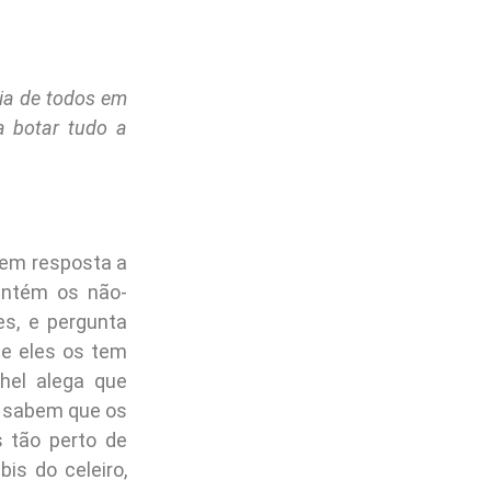
dia de todos em
a botar tudo a
 em resposta a
antém os não-
es, e pergunta
ue eles os tem
hel alega que
s sabem que os
 tão perto de
is do celeiro,