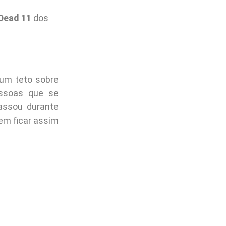
Dead 11
dos
um teto sobre
essoas que se
assou durante
em ficar assim