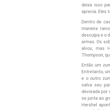
deixa isso pa
aprecia. Eles
Dentro de cas
maneira raiv
desculpa e o 
armas. Os sob
alvos, mas H
Thompson, que 
Então um zumb
Entretanto, u
e o outro zum
salva seu pa
devorada por 
se junta ao g
Hershel apon