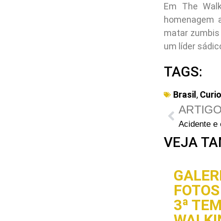
Em The Walki
homenagem a 
matar zumbis 
um líder sádi
TAGS:
Brasil
,
Curi
ARTIGO
VEJA TA
GALERI
FOTOS 
3ª TE
WALKI