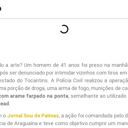
O
ndo a arte? Um homem de 41 anos foi preso na manhã 
após ser denunciado por intimidar vizinhos com tiros e
estado do Tocantins. A Polícia Civil realizou a operaç
ma porção de droga, uma arma de fogo, munições de cal
com arame farpado na ponta
, semelhante ao utilizado
Dead
.
m o
Jornal Sou de Palmas
, a ação foi comandada pelo 
cia de Araguaína e teve como objetivo cumprir um ma