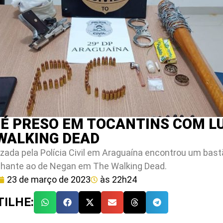
É PRESO EM TOCANTINS COM LU
 WALKING DEAD
izada pela Polícia Civil em Araguaína encontrou um ba
hante ao de Negan em The Walking Dead.
23 de março de 2023
às
22h24
ILHE: