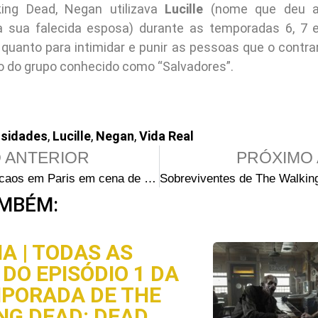
ng Dead, Negan utilizava
Lucille
(nome que deu a
sua falecida esposa) durante as temporadas 6, 7 e
quanto para intimidar e punir as pessoas que o contrar
co do grupo conhecido como “Salvadores”.
osidades
,
Lucille
,
Negan
,
Vida Real
 ANTERIOR
PRÓXIMO 
Acidente e caos em Paris em cena de The Walking Dead: Daryl Dixon
MBÉM:
A | TODAS AS
DO EPISÓDIO 1 DA
MPORADA DE THE
NG DEAD: DEAD