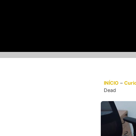
INÍCIO
–
Curi
Dead