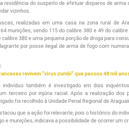
a residência do suspeito de efetuar disparos de arma 
idar vizinhos.
uscas, realizadas em uma casa na zona rural de Ara
64 munições, sendo 115 do calibre 380 e 49 do calibr
e calibre 380 e uma pequena porção de droga para co
flagrante por posse ilegal de arma de fogo com numer
:
franceses revivem “vírus zumbi” que passou 48 mil an
 indivíduo também é investigado em dois inquéritos
m terceiro por injúria racial. Após a realização dos
stigado foi recolhido à Unidade Penal Regional de Araguaí
tacou que a ação foi relevante, pois o histórico do indi
o e munições, indicava a possibilidade de ocorrer um c