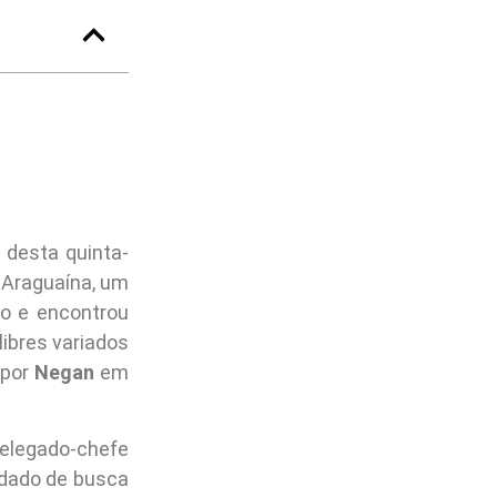
desta quinta-
m Araguaína, um
ão e encontrou
ibres variados
 por
Negan
em
delegado-chefe
ndado de busca