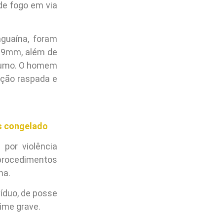
de fogo em via
guaína, foram
e 9mm, além de
nsumo. O homem
ação raspada e
os congelado
 por violência
 procedimentos
na.
víduo, de posse
rime grave.