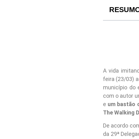
RESUM
A vida imita
feira (23/03) 
município do 
com o autor u
e
um bastão 
The Walking 
De acordo co
da 29ª Delega