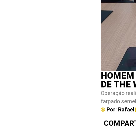
HOMEM 
DE THE
Operação real
farpado semel
Por:
Rafael
COMPART