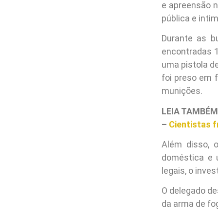
e apreensão n
pública e intim
Durante as b
encontradas 1
uma pistola d
foi preso em 
munições.
LEIA TAMBÉM
–
Cientistas 
Além disso, o
doméstica e u
legais, o inve
O delegado des
da arma de fog