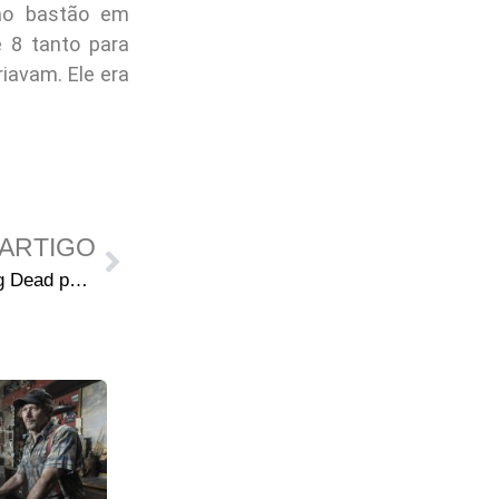
o bastão em
 8 tanto para
iavam. Ele era
ARTIGO
Sobreviventes de The Walking Dead podem retornar em spin-offs