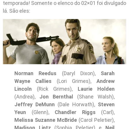
temporada! Somente o elenco do 02×01 foi divulgado
lá. São eles:
Norman Reedus
(Daryl Dixon),
Sarah
Wayne Callies
(Lori Grimes),
Andrew
Lincoln
(Rick Grimes),
Laurie Holden
(Andrea),
Jon Bernthal
(Shane Walsh),
Jeffrey DeMunn
(Dale Horwath),
Steven
Yeun
(Glenn),
Chandler Riggs
(Carl),
Melissa Suzanne McBride
(Carol Peletier),
Madison Lintz
(Sophia Peletier) e
Neil