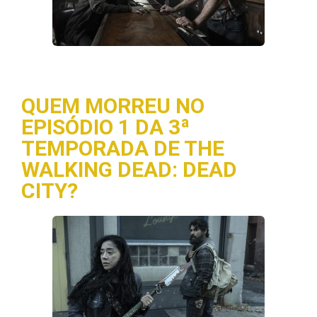
QUEM MORREU NO
EPISÓDIO 1 DA 3ª
TEMPORADA DE THE
WALKING DEAD: DEAD
CITY?