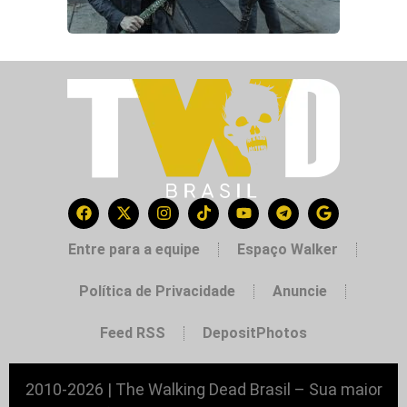
Entre para a equipe
Espaço Walker
Política de Privacidade
Anuncie
Feed RSS
DepositPhotos
2010-2026 | The Walking Dead Brasil – Sua maior