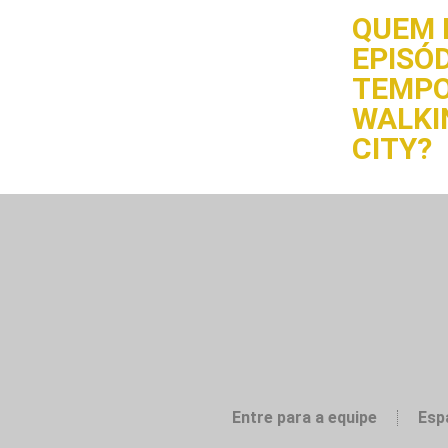
QUEM 
EPISÓD
TEMPO
WALKI
CITY?
Entre para a equipe
Esp