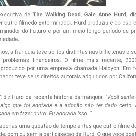
executiva de
The Walking Dead
,
Gale Anne Hurd
, d
er outro filmedo Exterminador. Hurd produziu e co-escr
rminador do Futuro e por um meio longo período de p
priedade.
os, a franquia teve sortes distintas nas bilheterias e
 problemas financeiros. O filme mais recente, 2009
oi produzido por uma empresa chamada Halcyon. Em f
nador teve seus direitos autorais adquiridos por Califo
”
, diz Hurd da recente história da franquia.
“Você sente
algo que foi adotada e a adoção não ter dado certo. 
sada em fazer outro. Eu adoraria isso. “
apenas uma questão de tempo antes que outro filme d
rde, com ou sem a participação de Hurd. O que você gost