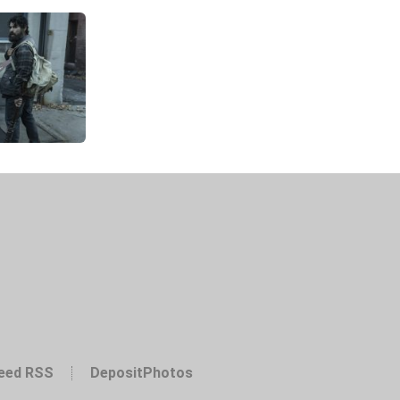
eed RSS
DepositPhotos