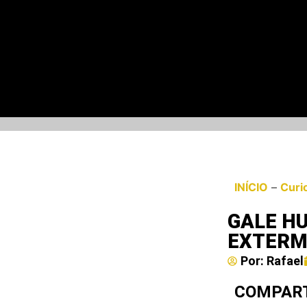
INÍCIO
–
Curi
GALE H
EXTERM
Por:
Rafael
COMPART