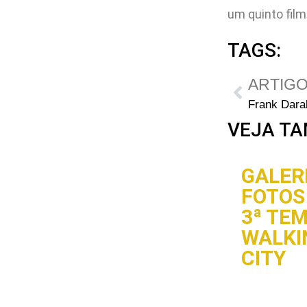
um quinto fil
TAGS:
ARTIGO
VEJA TA
GALERI
FOTOS 
3ª TE
WALKI
CITY