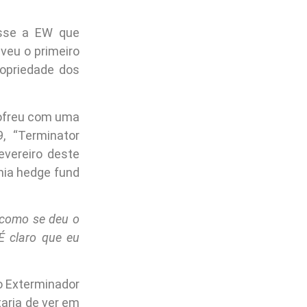
isse a EW que
eveu o primeiro
ropriedade dos
 sofreu com uma
, “Terminator
evereiro deste
rnia hedge fund
 como se deu o
É claro que eu
o Exterminador
aria de ver em