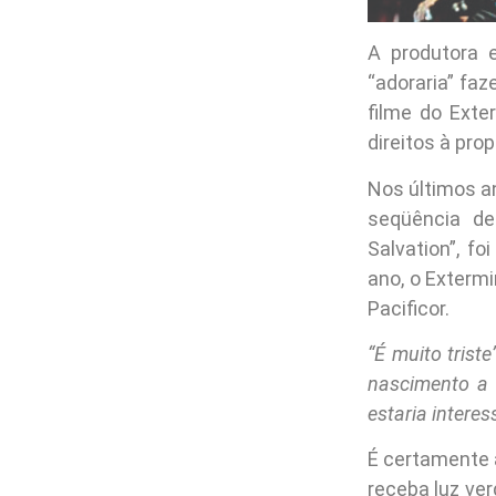
A produtora 
“adoraria” faz
filme do Exte
direitos à pro
Nos últimos an
seqüência de
Salvation”, f
ano, o Extermi
Pacificor.
“É muito triste
nascimento a 
estaria interes
É certamente 
receba luz ve