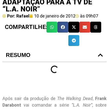
ADAPTAÇÃO PARA A TV DE
“L.A. NOIR”
Por:
Rafael
10 de janeiro de 2012
às
09h07
COMPARTILHE:
RESUMO
Após sair da produção de
The Walking Dead
,
Frank
Darabont
vai comandar a série
“L.A. Noir”
, sobre