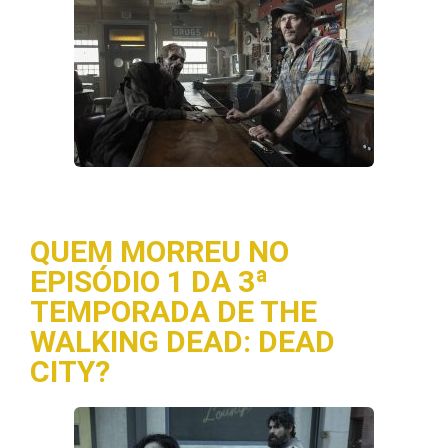
QUEM MORREU NO
EPISÓDIO 1 DA 3ª
TEMPORADA DE THE
WALKING DEAD: DEAD
CITY?