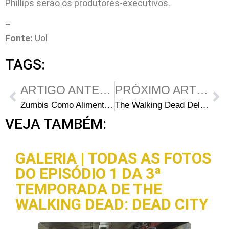
Phillips serão os produtores-executivos.
–
Fonte:
Uol
TAGS:
ARTIGO ANTERIOR
PRÓXIMO ARTIGO
Zumbis Como Alimento Para o Cérebro
The Walking Dead Deluxe TV Games
VEJA TAMBÉM:
GALERIA | TODAS AS FOTOS
DO EPISÓDIO 1 DA 3ª
TEMPORADA DE THE
WALKING DEAD: DEAD CITY