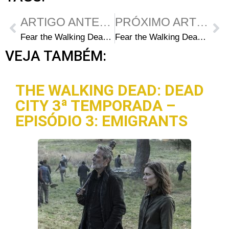
ARTIGO ANTERIOR
PRÓXIMO ARTIGO
Fear the Walking Dead 2ª Temporada: Perguntas e Respostas com Colman Domingo (Victor Strand)
Fear the Walking Dead S02E04: Dave Erickson fala sobre os flashbacks de Strand
VEJA TAMBÉM:
THE WALKING DEAD: DEAD
CITY 3ª TEMPORADA –
EPISÓDIO 3: EMIGRANTS