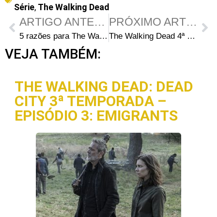
Série
,
The Walking Dead
ARTIGO ANTERIOR
PRÓXIMO ARTIGO
5 razões para The Walking Dead ser a série número um na televisão
The Walking Dead 4ª Temporada: Teaser “Invasão ao Bloco D”
VEJA TAMBÉM:
THE WALKING DEAD: DEAD
CITY 3ª TEMPORADA –
EPISÓDIO 3: EMIGRANTS