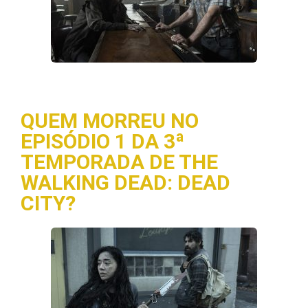
QUEM MORREU NO
EPISÓDIO 1 DA 3ª
TEMPORADA DE THE
WALKING DEAD: DEAD
CITY?