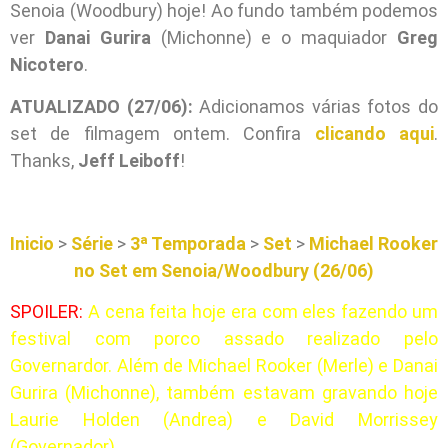
Senoia (Woodbury) hoje! Ao fundo também podemos
ver
Danai Gurira
(Michonne) e o maquiador
Greg
Nicotero
.
ATUALIZADO (27/06):
Adicionamos várias fotos do
set de filmagem ontem. Confira
clicando aqui
.
Thanks,
Jeff Leiboff
!
Inicio
>
Série
>
3ª Temporada
>
Set
>
Michael Rooker
no Set em Senoia/Woodbury (26/06)
SPOILER:
A cena feita hoje era com eles fazendo um
festival com porco assado realizado pelo
Governardor. Além de Michael Rooker (Merle) e Danai
Gurira (Michonne), também estavam gravando hoje
Laurie Holden (Andrea) e David Morrissey
(Governador)