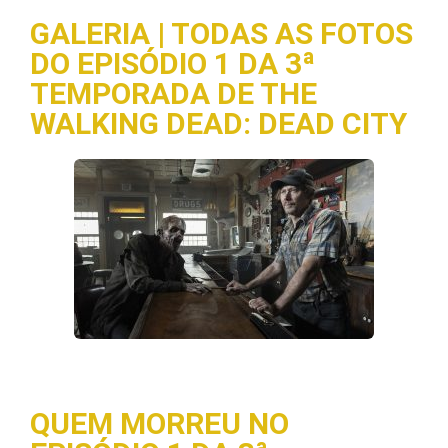
GALERIA | TODAS AS FOTOS
DO EPISÓDIO 1 DA 3ª
TEMPORADA DE THE
WALKING DEAD: DEAD CITY
QUEM MORREU NO