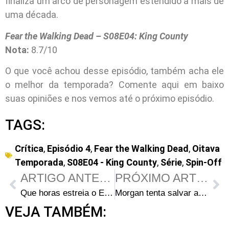
finaliza um arco de personagem estendido a mais de
uma década.
Fear the Walking Dead – S08E04: King County
Nota:
8.7/10
O que você achou desse episódio, também acha ele
o melhor da temporada? Comente aqui em baixo
suas opiniões e nos vemos até o próximo episódio.
TAGS:
Crítica
,
Episódio 4
,
Fear the Walking Dead
,
Oitava
Temporada
,
S08E04 - King County
,
Série
,
Spin-Off
ARTIGO ANTERIOR
PRÓXIMO ARTIGO
Que horas estreia o Episódio 4 da 8ª Temporada de Fear the Walking Dead no Brasil?
Morgan tenta salvar a vida de Grace no trailer do próximo episódio de Fear the Walking Dead
VEJA TAMBÉM: