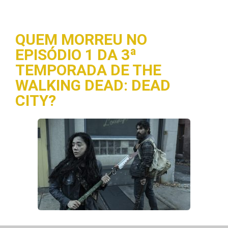
QUEM MORREU NO
EPISÓDIO 1 DA 3ª
TEMPORADA DE THE
WALKING DEAD: DEAD
CITY?