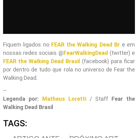
Fiquem ligados no
FEAR the Walking Dead Br
e em
nossas redes sociais @
FearWalkingDead
(twitter) e
FEAR the Walking Dead Brasil
(facebook) para ficar
por dentro de tudo que rola no universo de Fear the
Walking Dead.
–
Legenda por:
Matheus Loretti
/ Staff
Fear the
Walking Dead Brasil
TAGS: