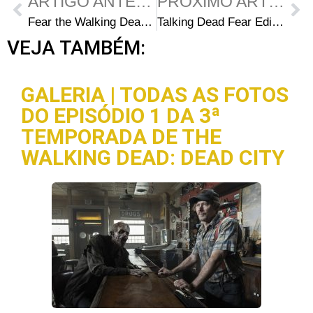
ARTIGO ANTERIOR
PRÓXIMO ARTIGO
Fear the Walking Dead S03E03: Colman Domingo fala sobre o reencontro de Strand e Daniel
Talking Dead Fear Edition #1 – Dave Erickson, Alycia Debnam-Carey e Cliff Curtis
VEJA TAMBÉM:
GALERIA | TODAS AS FOTOS
DO EPISÓDIO 1 DA 3ª
TEMPORADA DE THE
WALKING DEAD: DEAD CITY