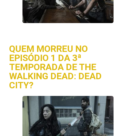
QUEM MORREU NO
EPISÓDIO 1 DA 3ª
TEMPORADA DE THE
WALKING DEAD: DEAD
CITY?