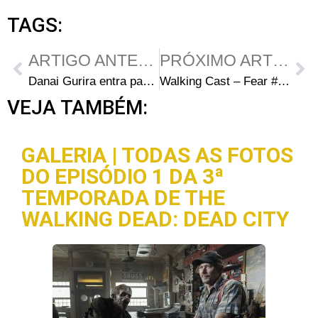
TAGS:
ARTIGO ANTERIOR
PRÓXIMO ARTIGO
Danai Gurira entra para o elenco de Vingadores: Guerra Infinita
Walking Cast – Fear #16 – Episódio S03E03: Teotwawki
VEJA TAMBÉM:
GALERIA | TODAS AS FOTOS
DO EPISÓDIO 1 DA 3ª
TEMPORADA DE THE
WALKING DEAD: DEAD CITY