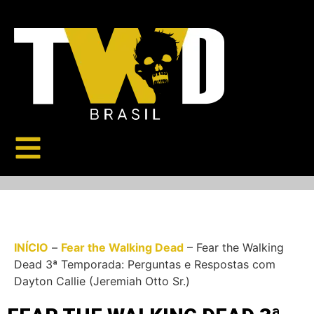
INÍCIO
–
Fear the Walking Dead
–
Fear the Walking
Dead 3ª Temporada: Perguntas e Respostas com
Dayton Callie (Jeremiah Otto Sr.)