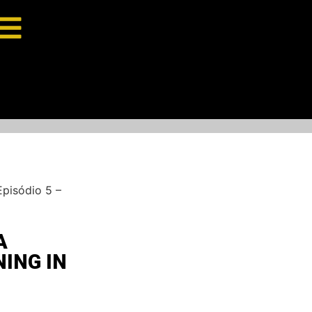
pisódio 5 –
A
NING IN