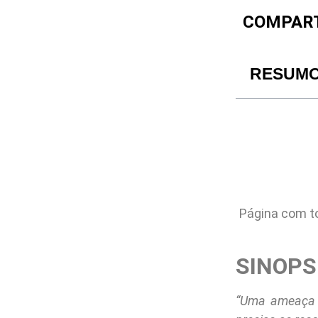
COMPART
RESUM
Página com to
SINOPS
“Uma ameaça p