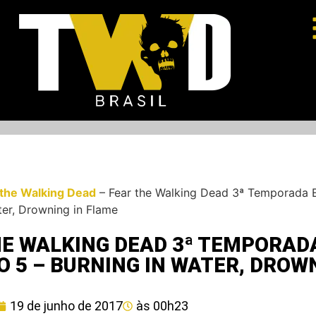
 the Walking Dead
–
Fear the Walking Dead 3ª Temporada E
ter, Drowning in Flame
HE WALKING DEAD 3ª TEMPORAD
O 5 – BURNING IN WATER, DROW
19 de junho de 2017
às
00h23