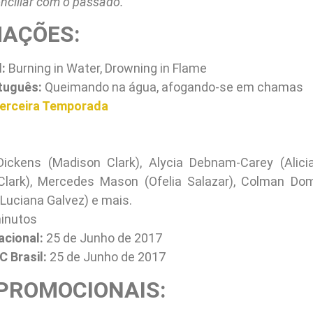
onciliar com o passado.”
AÇÕES:
l:
Burning in Water, Drowning in Flame
tuguês:
Queimando na água, afogando-se em chamas
erceira Temporada
ckens (Madison Clark), Alycia Debnam-Carey (Alicia
 Clark), Mercedes Mason (Ofelia Salazar), Colman Dom
Luciana Galvez) e mais.
inutos
acional:
25 de Junho de 2017
C Brasil:
25 de Junho de 2017
PROMOCIONAIS: