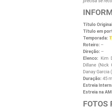
precisa se rec
INFORM
Título Origina
Título em por
Temporada:
T
Roteiro:
–
Direção:
–
Elenco:
Kim Di
Dillane (Nick
Danay Garcia (
Duração:
45 m
Estreia Intern
Estreia na AM
FOTOS 