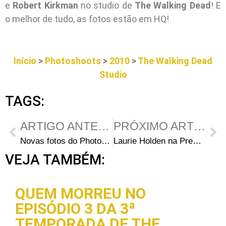
e
Robert Kirkman
no studio de
The Walking Dead
! E
o melhor de tudo, as fotos estão em HQ!
Início
>
Photoshoots
>
2010
>
The Walking Dead
Studio
TAGS:
ARTIGO ANTERIOR
PRÓXIMO ARTIGO
Novas fotos do Photocall de Sarah, Andrew e Robert em Cannes
Laurie Holden na Premiere de “The Mist” (2007)
VEJA TAMBÉM:
QUEM MORREU NO
EPISÓDIO 3 DA 3ª
TEMPORADA DE THE