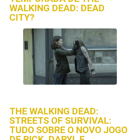
WALKING DEAD: DEAD
CITY?
THE WALKING DEAD:
STREETS OF SURVIVAL:
TUDO SOBRE O NOVO JOGO
DE RICK, DARYL E