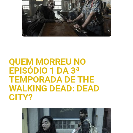
QUEM MORREU NO
EPISÓDIO 1 DA 3ª
TEMPORADA DE THE
WALKING DEAD: DEAD
CITY?