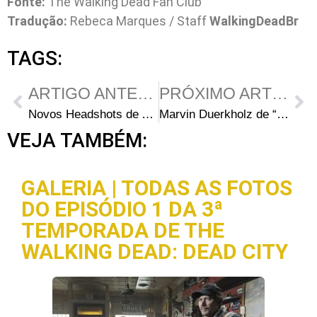
Fonte:
The Walking Dead Fan Club
Tradução:
Rebeca Marques / Staff
WalkingDeadBr
TAGS:
ARTIGO ANTERIOR
PRÓXIMO ARTIGO
Novos Headshots de Addy Miller
Marvin Duerkholz de “Teen Wolf” Estará na 3ª Temporada
VEJA TAMBÉM:
GALERIA | TODAS AS FOTOS
DO EPISÓDIO 1 DA 3ª
TEMPORADA DE THE
WALKING DEAD: DEAD CITY