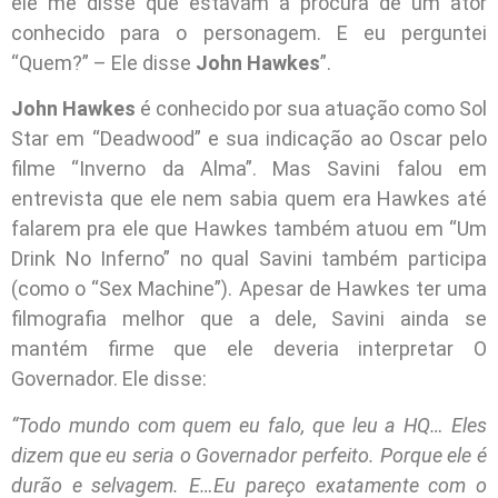
ele me disse que estavam a procura de um ator
conhecido para o personagem. E eu perguntei
“Quem?” – Ele disse
John Hawkes
”.
John Hawkes
é conhecido por sua atuação como Sol
Star em “Deadwood” e sua indicação ao Oscar pelo
filme “Inverno da Alma”. Mas Savini falou em
entrevista que ele nem sabia quem era Hawkes até
falarem pra ele que Hawkes também atuou em “Um
Drink No Inferno” no qual Savini também participa
(como o “Sex Machine”). Apesar de Hawkes ter uma
filmografia melhor que a dele, Savini ainda se
mantém firme que ele deveria interpretar O
Governador. Ele disse:
“Todo mundo com quem eu falo, que leu a HQ… Eles
dizem que eu seria o Governador perfeito. Porque ele é
durão e selvagem. E…Eu pareço exatamente com o