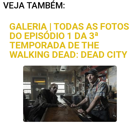
VEJA TAMBÉM:
GALERIA | TODAS AS FOTOS
DO EPISÓDIO 1 DA 3ª
TEMPORADA DE THE
WALKING DEAD: DEAD CITY