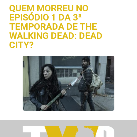
QUEM MORREU NO
EPISÓDIO 1 DA 3ª
TEMPORADA DE THE
WALKING DEAD: DEAD
CITY?