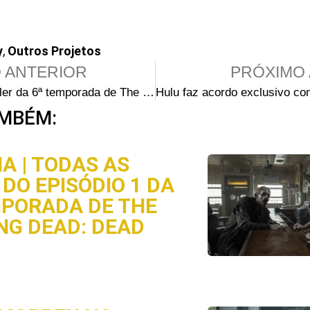
y
,
Outros Projetos
 ANTERIOR
PRÓXIMO 
Incrível trailer da 6ª temporada de The Walking Dead feito por fãs
MBÉM:
A | TODAS AS
DO EPISÓDIO 1 DA
MPORADA DE THE
NG DEAD: DEAD