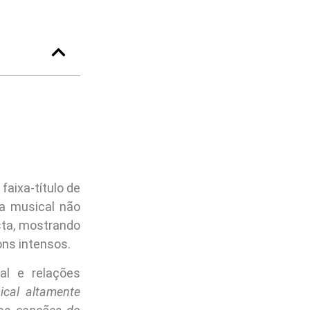
 faixa-título de
a musical não
sta, mostrando
ons intensos.
al e relações
cal altamente