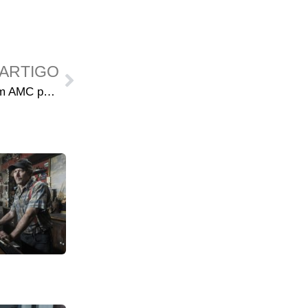
ARTIGO
Hulu faz acordo exclusivo com AMC para exibir Fear The Walking Dead