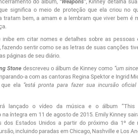
encerramento do álbum,
“Weapons”
, Kinney detalha su
 que significa o meio de proteção que ela criou no q
a tratam bem, a amam e a lembram que viver bem é m
ça.
e inibe em citar nomes e detalhes sobre as pessoas 
 fazendo sentir como se as letras de suas canções ti
s páginas de seu diário.
ing Stone
descreveu o álbum de Kinney como
“um since
mparando-a com as cantoras Regina Spektor e Ingrid Mi
 que ela
“está pronta para fazer sua incursão ofici
rá lançado o vídeo da música e o álbum “This 
o na íntegra em 11 de agosto de 2015. Emily Kinney sai
s dos Estados Unidos a partir do próximo dia 1º de
rsão, incluindo paradas em Chicago, Nashville e Los An