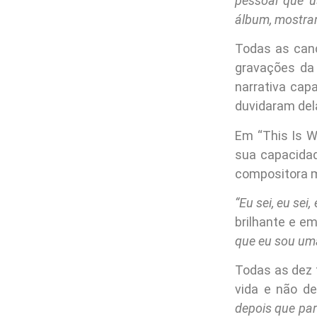
pessoal que u
álbum, mostra
Todas as canç
gravações d
narrativa cap
duvidaram de
Em “This Is W
sua capacidade
compositora mu
“Eu sei, eu sei
brilhante e e
que eu sou uma
Todas as dez
vida e não de
depois que par