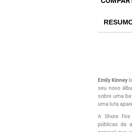
COMPART
RESUM
Emily Kinney
l
seu novo álbu
sobre uma bat
uma luta apaix
A Shore Fire
públicas da 