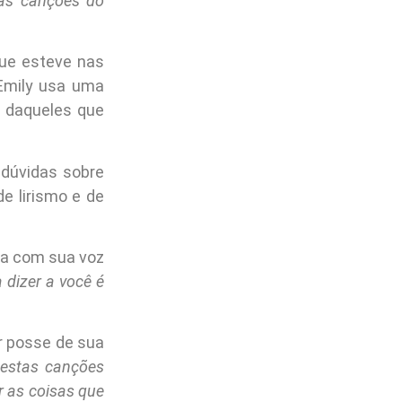
 as canções do
que esteve nas
 Emily usa uma
a daqueles que
 dúvidas sobre
de lirismo e de
ta com sua voz
 dizer a você é
 posse de sua
 estas canções
r as coisas que