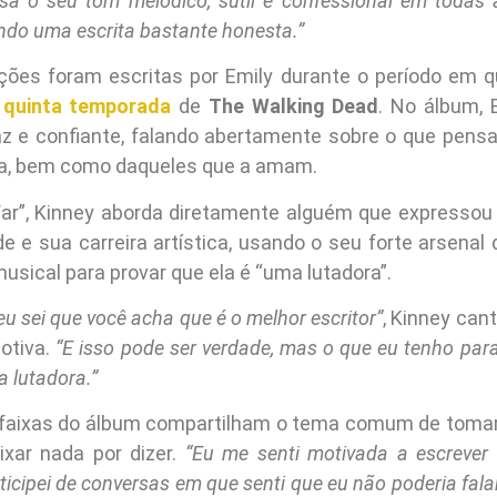
sa o seu tom melódico, sutil e confessional em todas
ndo uma escrita bastante honesta.”
ões foram escritas por Emily durante o período em 
a
quinta temporada
de
The Walking Dead
. No álbum,
az e confiante, falando abertamente sobre o que pens
la, bem como daqueles que a amam.
ar”, Kinney aborda diretamente alguém que expressou
 e sua carreira artística, usando o seu forte arsenal 
sical para provar que ela é “uma lutadora”.
, eu sei que você acha que é o melhor escritor”
, Kinney can
motiva.
“E isso pode ser verdade, mas o que eu tenho para
 lutadora.”
 faixas do álbum compartilham o tema comum de tomar
ixar nada por dizer.
“Eu me senti motivada a escrever
ticipei de conversas em que senti que eu não poderia fala