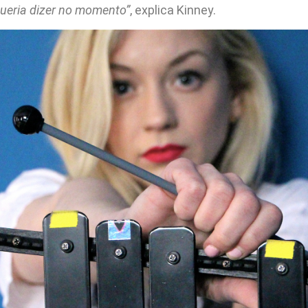
ueria dizer no momento”
, explica Kinney.