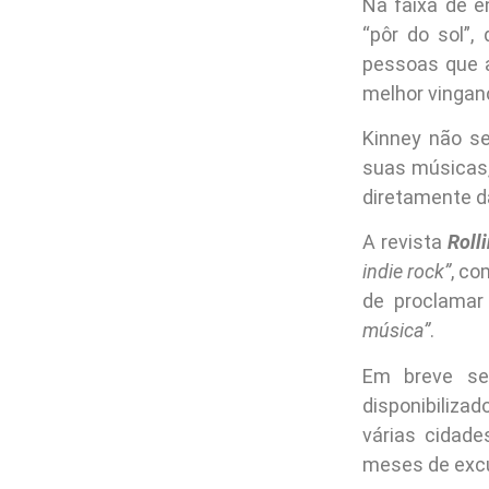
Na faixa de 
“pôr do sol”,
pessoas que 
melhor vingan
Kinney não s
suas músicas,
diretamente da
A revista
Roll
indie rock”
, co
de proclamar
música”
.
Em breve se
disponibilizad
várias cidade
meses de excu