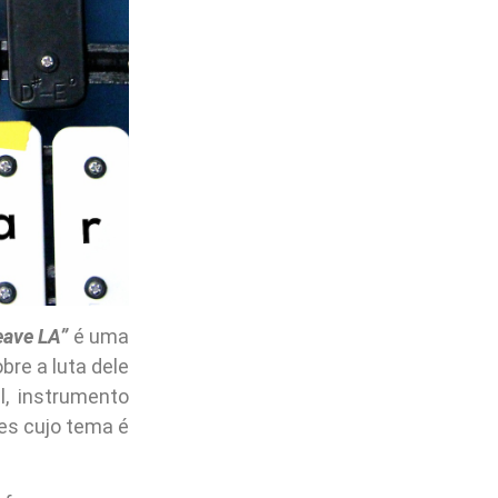
eave LA”
é uma
bre a luta dele
, instrumento
es cujo tema é