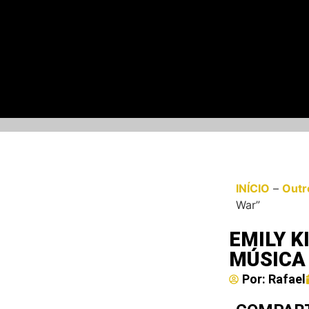
INÍCIO
–
Outr
War”
EMILY 
MÚSICA 
Por:
Rafael