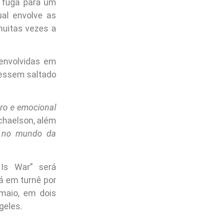
a fuga para um
ual envolve as
uitas vezes a
envolvidas em
vessem saltado
ro e emocional
chaelson, além
al no mundo da
Is War” será
rá em turnê por
 maio, em dois
geles.