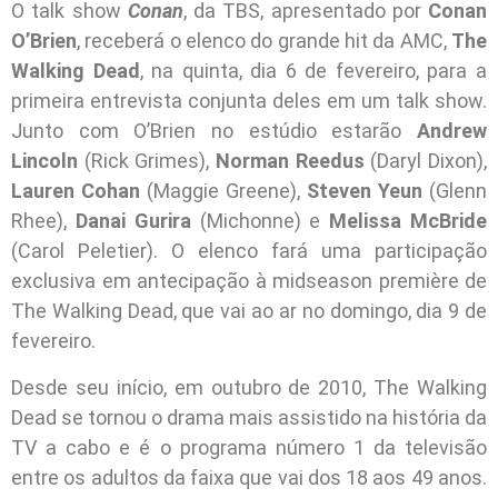
O talk show
Conan
, da TBS, apresentado por
Conan
O’Brien
, receberá o elenco do grande hit da AMC,
The
Walking Dead
, na quinta, dia 6 de fevereiro, para a
primeira entrevista conjunta deles em um talk show.
Junto com O’Brien no estúdio estarão
Andrew
Lincoln
(Rick Grimes),
Norman Reedus
(Daryl Dixon),
Lauren Cohan
(Maggie Greene),
Steven Yeun
(Glenn
Rhee),
Danai Gurira
(Michonne) e
Melissa McBride
(Carol Peletier). O elenco fará uma participação
exclusiva em antecipação à midseason première de
The Walking Dead, que vai ao ar no domingo, dia 9 de
fevereiro.
Desde seu início, em outubro de 2010, The Walking
Dead se tornou o drama mais assistido na história da
TV a cabo e é o programa número 1 da televisão
entre os adultos da faixa que vai dos 18 aos 49 anos.