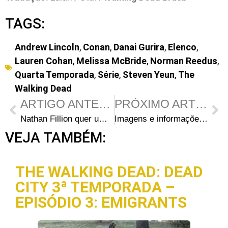
TAGS:
Andrew Lincoln
,
Conan
,
Danai Gurira
,
Elenco
,
Lauren Cohan
,
Melissa McBride
,
Norman Reedus
,
Quarta Temporada
,
Série
,
Steven Yeun
,
The
Walking Dead
ARTIGO ANTERIOR
PRÓXIMO ARTIGO
Nathan Fillion quer um papel em The Walking Dead – Será que ele participará da 5ª temporada?
Imagens e informações da estátua de Daryl Dixon da Gentle Giant
VEJA TAMBÉM:
THE WALKING DEAD: DEAD
CITY 3ª TEMPORADA –
EPISÓDIO 3: EMIGRANTS