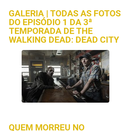
GALERIA | TODAS AS FOTOS
DO EPISÓDIO 1 DA 3ª
TEMPORADA DE THE
WALKING DEAD: DEAD CITY
QUEM MORREU NO