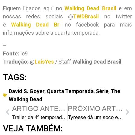
Fiquem ligados aqui no
Walking Dead Brasil
e em
nossas redes sociais @
TWDBrasil
no twitter
e
Walking Dead Br
no facebook para mais
informações sobre a quarta temporada.
–
Fonte:
io9
Tradução:
@
LaisYes
/ Staff
Walking Dead Brasil
TAGS:
David S. Goyer
,
Quarta Temporada
,
Série
,
The
Walking Dead
ARTIGO ANTERIOR
PRÓXIMO ARTIGO
Trailer da 4ª temporada de The Walking Dead LEGENDADO
Tyreese dá um soco em Rick! Carl alcança a puberdade! E outras coisas que aprendemos no painel de The Walking Dead na Comic Con 2013
VEJA TAMBÉM: