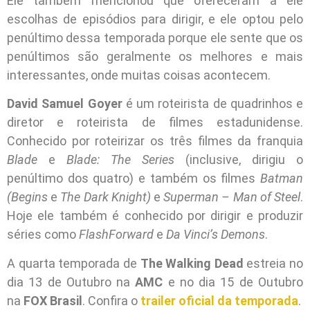
Ele também mencionou que ofereceram a ele
escolhas de episódios para dirigir, e ele optou pelo
penúltimo dessa temporada porque ele sente que os
penúltimos são geralmente os melhores e mais
interessantes, onde muitas coisas acontecem.
David Samuel Goyer
é um roteirista de quadrinhos e
diretor e roteirista de filmes estadunidense.
Conhecido por roteirizar os três filmes da franquia
Blade
e
Blade: The Series
(inclusive, dirigiu o
penúltimo dos quatro) e também os filmes
Batman
(Begins
e
The Dark Knight)
e
Superman – Man of Steel
.
Hoje ele também é conhecido por dirigir e produzir
séries como
FlashForward
e
Da Vinci’s Demons
.
A quarta temporada de
The Walking Dead
estreia no
dia 13 de Outubro na
AMC
e no dia 15 de Outubro
na
FOX Brasil
. Confira o
trailer oficial da temporada
.