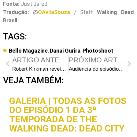
Fonte:
Just Jared
Tradução:
@
OAvilaSouza
/ Staff
Walking Dead
Brasil
TAGS:
Bello Magazine
,
Danai Gurira
,
Photoshoot
ARTIGO ANTERIOR
PRÓXIMO ARTIGO
Robert Kirkman revela: “Existe uma razão para termos voltado às primeiras locações de The Walking Dead”
Audiência do episódio S05E06 – “Consumed”: The Walking Dead supera o futebol pela terceira semana consecutiva
VEJA TAMBÉM:
GALERIA | TODAS AS FOTOS
DO EPISÓDIO 1 DA 3ª
TEMPORADA DE THE
WALKING DEAD: DEAD CITY