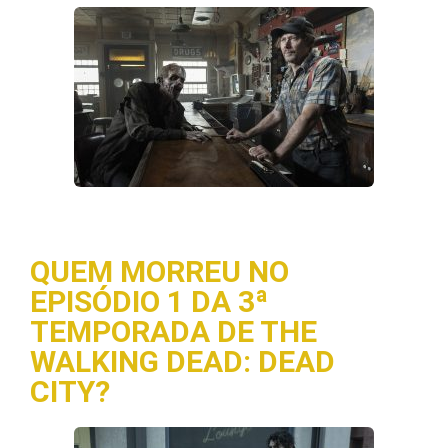
QUEM MORREU NO
EPISÓDIO 1 DA 3ª
TEMPORADA DE THE
WALKING DEAD: DEAD
CITY?