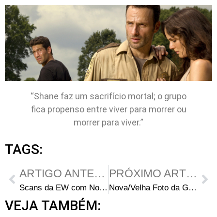
“Shane faz um sacrifício mortal; o grupo
fica propenso entre viver para morrer ou
morrer para viver.”
TAGS:
ARTIGO ANTERIOR
PRÓXIMO ARTIGO
Scans da EW com Novas Imagens da 2ª Temporada
Nova/Velha Foto da Garota da Bicicleta no Set da Season 1
VEJA TAMBÉM: