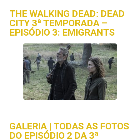
THE WALKING DEAD: DEAD
CITY 3ª TEMPORADA –
EPISÓDIO 3: EMIGRANTS
GALERIA | TODAS AS FOTOS
DO EPISÓDIO 2 DA 3ª