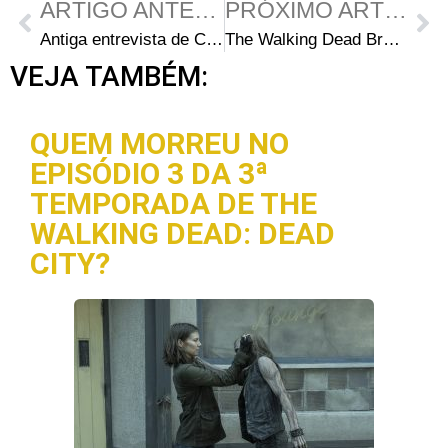
ARTIGO ANTERIOR
PRÓXIMO ARTIGO
Antiga entrevista de Cerina Vincent, a Kelly da nova websérie de The Walking Dead – “Cold Storage”
The Walking Dead Brasil Entrevista – IronE Singleton (T-Dog)
VEJA TAMBÉM:
QUEM MORREU NO
EPISÓDIO 3 DA 3ª
TEMPORADA DE THE
WALKING DEAD: DEAD
CITY?