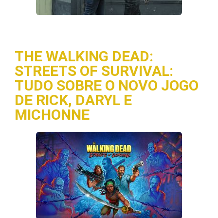
THE WALKING DEAD:
STREETS OF SURVIVAL:
TUDO SOBRE O NOVO JOGO
DE RICK, DARYL E
MICHONNE