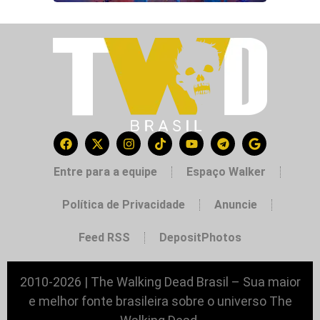
Entre para a equipe
Espaço Walker
Política de Privacidade
Anuncie
Feed RSS
DepositPhotos
2010-2026 | The Walking Dead Brasil – Sua maior
e melhor fonte brasileira sobre o universo The