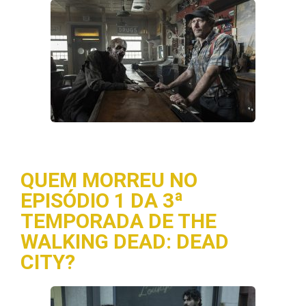
QUEM MORREU NO
EPISÓDIO 1 DA 3ª
TEMPORADA DE THE
WALKING DEAD: DEAD
CITY?