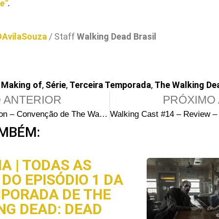
e”
.
OAvilaSouza
/ Staff
Walking Dead Brasil
,
Making of
,
Série
,
Terceira Temporada
,
The Walking De
 ANTERIOR
PRÓXIMO 
Immortal Con – Convenção de The Walking Dead no Brasil
MBÉM:
A | TODAS AS
DO EPISÓDIO 1 DA
MPORADA DE THE
NG DEAD: DEAD