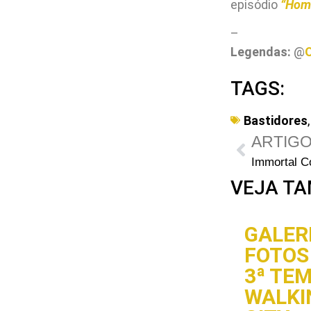
episódio
“Hom
–
Legendas:
@
TAGS:
Bastidores
ARTIGO
VEJA TA
GALERI
FOTOS 
3ª TE
WALKI