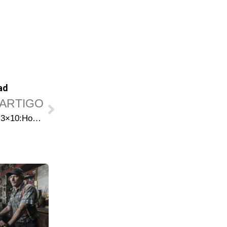
ad
ARTIGO
Walking Cast #14 – Review – 3×10:Home