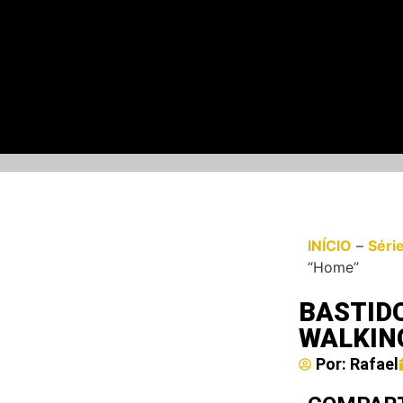
INÍCIO
–
Séri
“Home”
BASTID
WALKING
Por:
Rafael