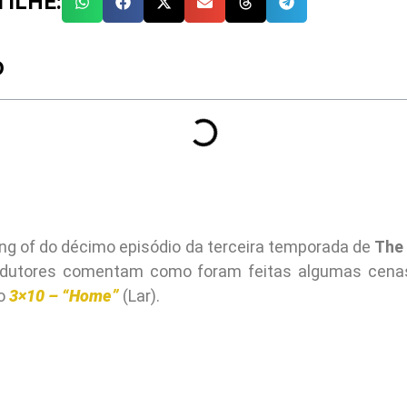
ILHE:
O
ing of do décimo episódio da terceira temporada de
The
odutores comentam como foram feitas algumas cena
io
3×10 – “Home”
(Lar).