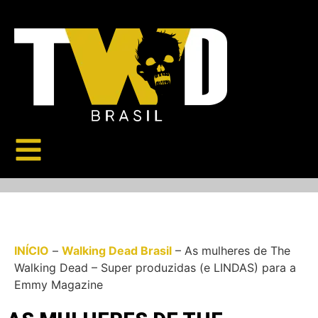
INÍCIO
–
Walking Dead Brasil
–
As mulheres de The
Walking Dead – Super produzidas (e LINDAS) para a
Emmy Magazine