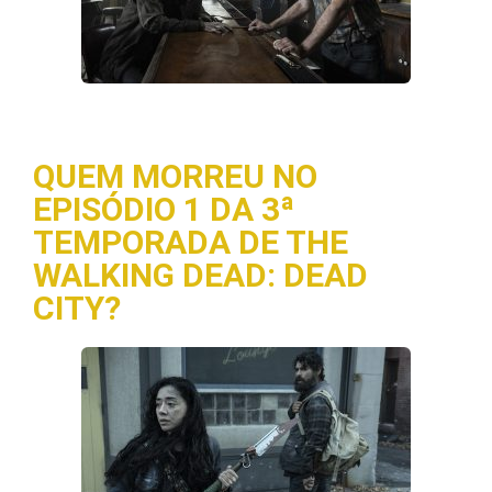
QUEM MORREU NO
EPISÓDIO 1 DA 3ª
TEMPORADA DE THE
WALKING DEAD: DEAD
CITY?