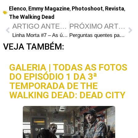
Elenco
,
Emmy Magazine
,
Photoshoot
,
Revista
,
The Walking Dead
ARTIGO ANTERIOR
PRÓXIMO ARTIGO
Linha Morta #7 – As últimas novidades do mundo de The Walking Dead
Perguntas quentes para a quarta temporada de The Walking Dead
VEJA TAMBÉM:
GALERIA | TODAS AS FOTOS
DO EPISÓDIO 1 DA 3ª
TEMPORADA DE THE
WALKING DEAD: DEAD CITY