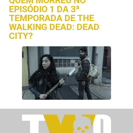
QUEM MORREU NO
EPISÓDIO 1 DA 3ª
TEMPORADA DE THE
WALKING DEAD: DEAD
CITY?