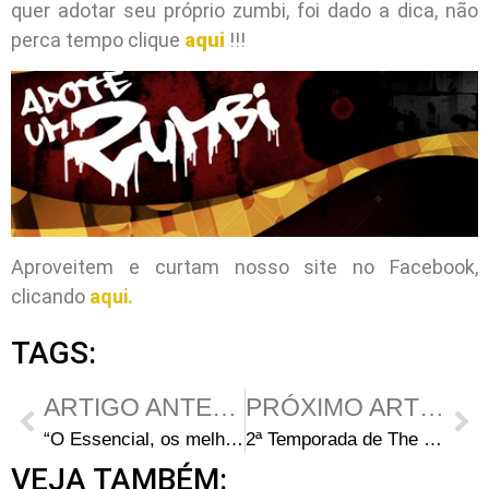
quer adotar seu próprio zumbi, foi dado a dica, não
perca tempo clique
aqui
!!!
Aproveitem e curtam nosso site no Facebook,
clicando
aqui.
TAGS:
ARTIGO ANTERIOR
PRÓXIMO ARTIGO
“O Essencial, os melhores TV SHOW 2010” VOTE : THE WALKING DEAD
2ª Temporada de The Walking Dead em Julho?
VEJA TAMBÉM: