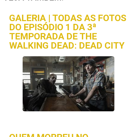
GALERIA | TODAS AS FOTOS
DO EPISÓDIO 1 DA 3ª
TEMPORADA DE THE
WALKING DEAD: DEAD CITY