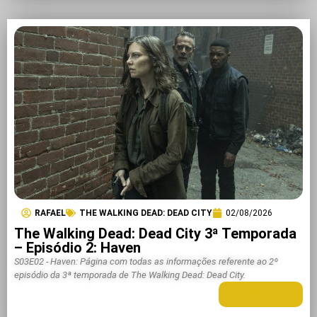
RAFAEL
THE WALKING DEAD: DEAD CITY
02/08/2026
The Walking Dead: Dead City 3ª Temporada
– Episódio 2: Haven
S03E02 - Haven: Página com todas as informações referente ao 2º
episódio da 3ª temporada de The Walking Dead: Dead City.
LEIA MAIS +