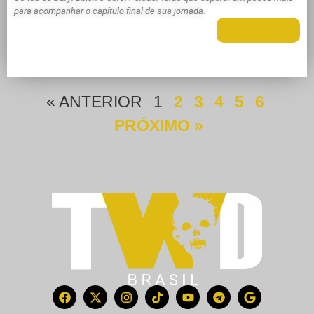
para acompanhar o capítulo final de sua jornada.
LEIA MAIS +
« ANTERIOR
1
2
3
4
5
6
PRÓXIMO »