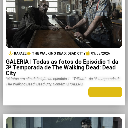
RAFAEL
THE WALKING DEAD: DEAD CITY
03/08/2026
GALERIA | Todas as fotos do Episódio 1 da
3ª Temporada de The Walking Dead: Dead
City
34 fotos em alta definição do episódio 1 - "Trillium" - da 3ª temporada de
The Walking Dead: Dead City. Contém SPOILERS!
LEIA MAIS +