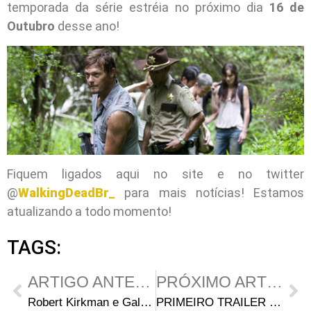
temporada da série estréia no próximo dia
16 de
Outubro
desse ano!
Fiquem ligados aqui no site e no twitter
@
WalkingDeadBr_
para mais notícias! Estamos
atualizando a todo momento!
TAGS:
ARTIGO ANTERIOR
PRÓXIMO ARTIGO
Robert Kirkman e Gale Hurd Já Chegaram na Comic-Con
PRIMEIRO TRAILER DA 2ª TEMPORADA DE THE WALKING DEAD