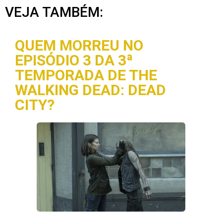
VEJA TAMBÉM:
QUEM MORREU NO
EPISÓDIO 3 DA 3ª
TEMPORADA DE THE
WALKING DEAD: DEAD
CITY?