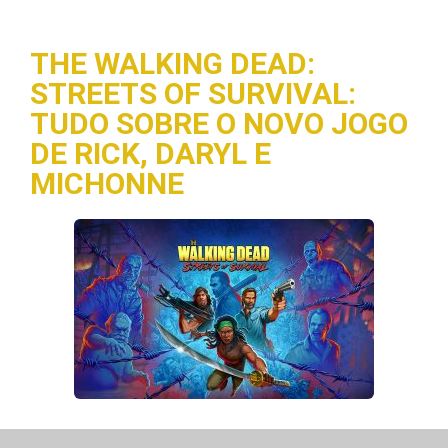
THE WALKING DEAD:
STREETS OF SURVIVAL:
TUDO SOBRE O NOVO JOGO
DE RICK, DARYL E
MICHONNE