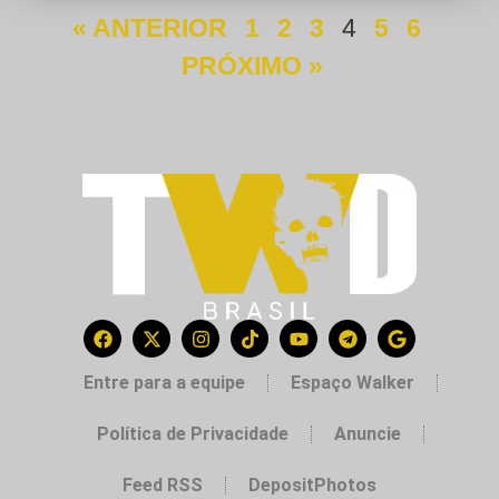
« ANTERIOR
1
2
3
4
5
6
PRÓXIMO »
Entre para a equipe
Espaço Walker
Política de Privacidade
Anuncie
Feed RSS
DepositPhotos