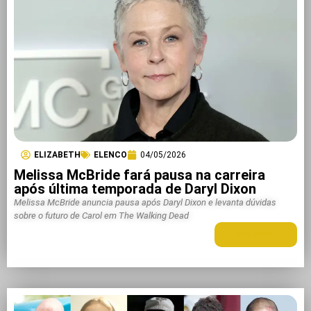
ELIZABETH
ELENCO
04/05/2026
Melissa McBride fará pausa na carreira
após última temporada de Daryl Dixon
Melissa McBride anuncia pausa após Daryl Dixon e levanta dúvidas
sobre o futuro de Carol em The Walking Dead
LEIA MAIS +